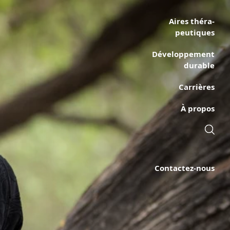
Aires théra­
peutiques
Développe­ment
durable
Carrières
À propos
Contactez-nous