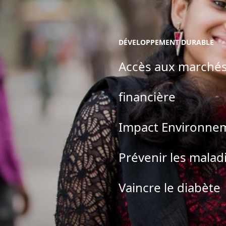
DÉVELOPPEMENT DURABLE
Accès aux marchés 
financière
Impact Environnem
Prévenir les malad
Vaincre le diabète